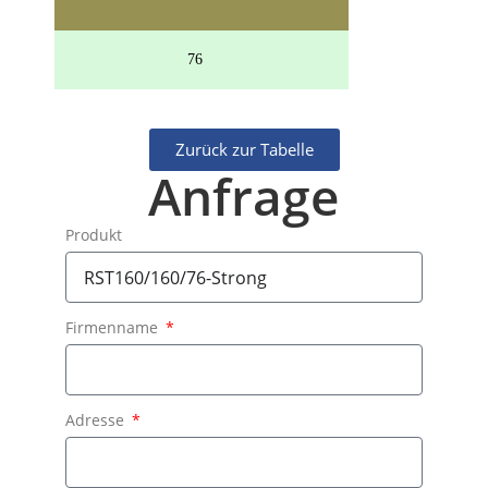
76
160 x 
Zurück zur Tabelle
Anfrage
Produkt
Firmenname
Adresse