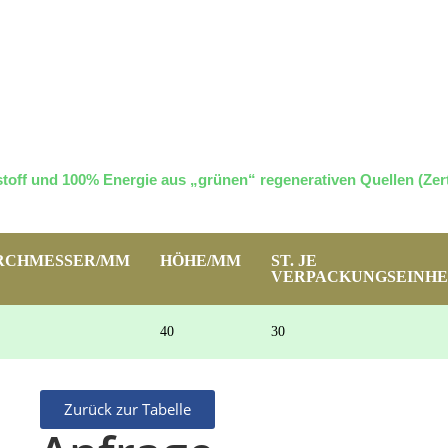
toff und 100% Energie aus „grünen“ regenerativen Quellen (Zerti
RCHMESSER/MM
HÖHE/MM
ST. JE
VERPACKUNGSEINHE
40
30
Zurück zur Tabelle